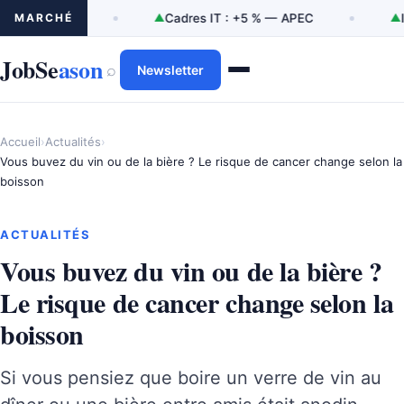
MARCHÉ
▲
Cadres IT : +5 % — APEC
▲
Ingénierie/R&D : 
JobSe
ason
⌕
Newsletter
Accueil
›
Actualités
›
Vous buvez du vin ou de la bière ? Le risque de cancer change selon la
boisson
ACTUALITÉS
Vous buvez du vin ou de la bière ?
Le risque de cancer change selon la
boisson
Si vous pensiez que boire un verre de vin au