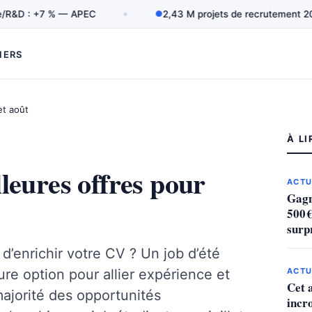
: +7 % — APEC
●
2,43 M projets de recrutement 2025 — F
IERS
et août
À LI
lleures offres pour
ACTU
Gagn
500 
surp
d’enrichir votre CV ? Un job d’été
eure option pour allier expérience et
ACTU
Cet 
ajorité des opportunités
incr