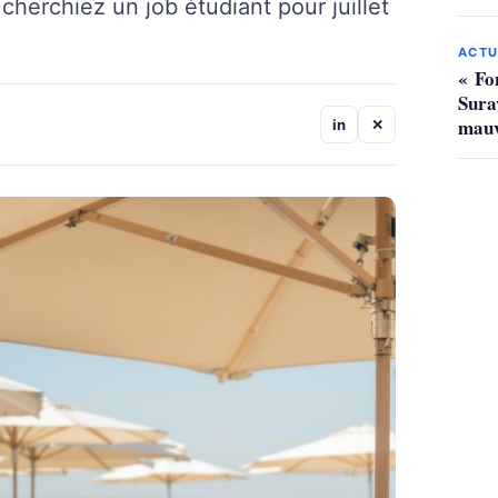
cherchiez un job étudiant pour juillet
ACTU
« Fo
Sura
mauv
in
✕