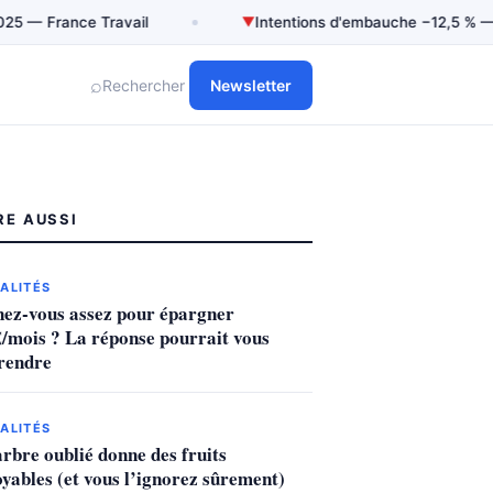
rance Travail
▼
Intentions d'embauche −12,5 % — France 
⌕
Rechercher
Newsletter
RE AUSSI
ALITÉS
ez-vous assez pour épargner
€/mois ? La réponse pourrait vous
rendre
ALITÉS
arbre oublié donne des fruits
oyables (et vous l’ignorez sûrement)