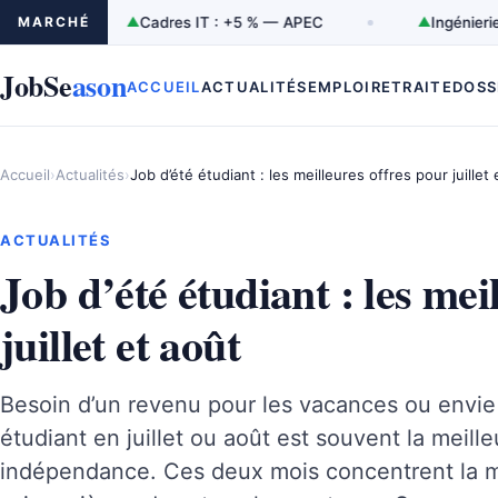
MARCHÉ
▲
Cadres IT : +5 % — APEC
▲
Ingénierie/R&D 
JobSe
ason
ACCUEIL
ACTUALITÉS
EMPLOI
RETRAITE
DOSS
Accueil
›
Actualités
›
Job d’été étudiant : les meilleures offres pour juillet 
ACTUALITÉS
Job d’été étudiant : les mei
juillet et août
Besoin d’un revenu pour les vacances ou envie 
étudiant en juillet ou août est souvent la meill
indépendance. Ces deux mois concentrent la m